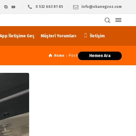
0 532 663 81 85
info@okanegzoz.com
pp İletişime Geç
Müşteri Yorumları
İletişim
Hemen Ara
Home
Posts tagged: egzoz sistemi