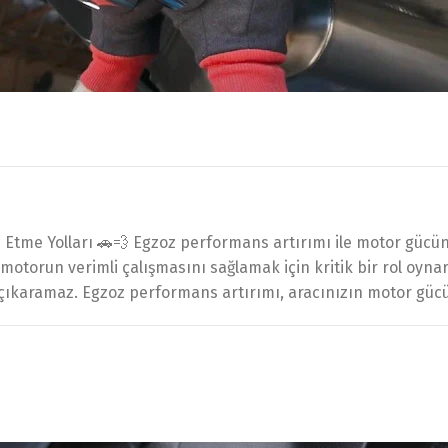
me Yolları 🚗💨 Egzoz performans artırımı ile motor gücünüz
emi, motorun verimli çalışmasını sağlamak için kritik bir rol o
 çıkaramaz. Egzoz performans artırımı, aracınızın motor güc