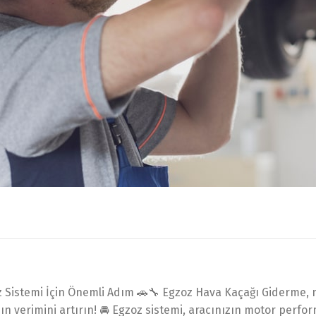
 Sistemi İçin Önemli Adım 🚗🔧 Egzoz Hava Kaçağı Giderme, m
ın verimini artırın! 🚘 Egzoz sistemi, aracınızın motor perfo