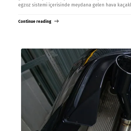
egzoz sistemi içerisinde meydana gelen hava kaçaklar
Continue reading