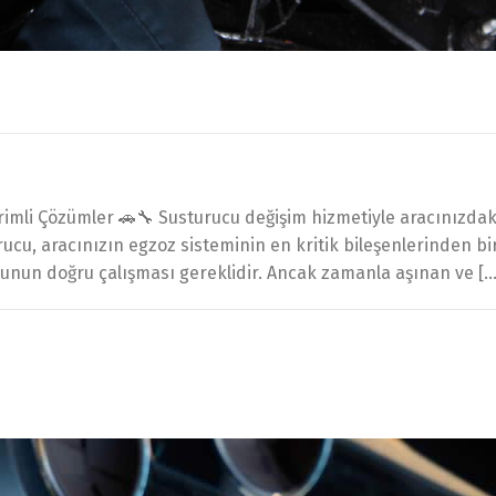
rimli Çözümler 🚗🔧 Susturucu değişim hizmetiyle aracınızdaki
urucu, aracınızın egzoz sisteminin en kritik bileşenlerinden 
cunun doğru çalışması gereklidir. Ancak zamanla aşınan ve […