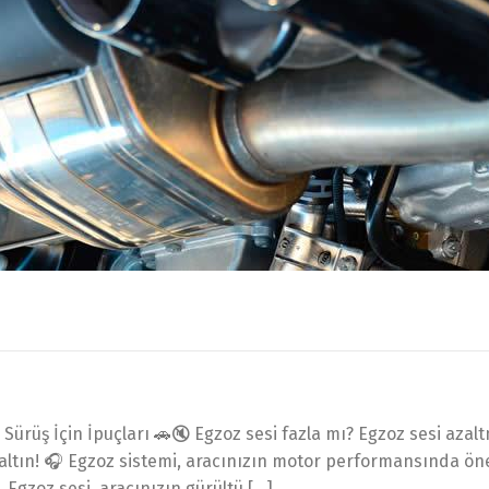
Sürüş İçin İpuçları 🚗🔇 Egzoz sesi fazla mı? Egzoz sesi azal
altın! 🎧 Egzoz sistemi, aracınızın motor performansında ön
 Egzoz sesi, aracınızın gürültü […]