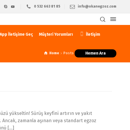
0 532 663 81 85
info@okanegzoz.com
pp İletişime Geç
Müşteri Yorumları
İletişim
Hemen Ara
Home
Posts tagged: yakıt verimliliği
ü yükseltin! Sürüş keyfini artırın ve yakıt
ynar. Ancak, zamanla aşınan veya standart egzoz
ünü […]