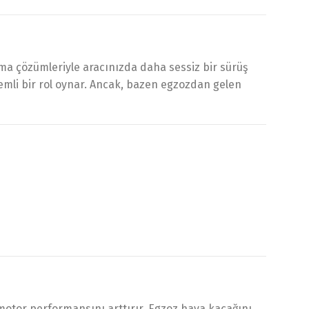
tma çözümleriyle aracınızda daha sessiz bir sürüş
emli bir rol oynar. Ancak, bazen egzozdan gelen
otor performansını arttırır. Egzoz hava kaçağını