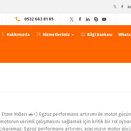
0532 663 81 85
Hakkımızda
Hizmetlerimiz
Bilgi Bankası
WhatsA
me Yolları 🚗💨 Egzoz performans artırımı ile motor gücünüz
emi, motorun verimli çalışmasını sağlamak için kritik bir rol o
 çıkaramaz. Egzoz performans artırımı, aracınızın motor güc