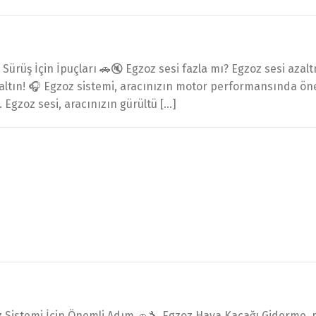
Sürüş İçin İpuçları 🚗🔇 Egzoz sesi fazla mı? Egzoz sesi azal
altın! 🎧 Egzoz sistemi, aracınızın motor performansında ön
 Egzoz sesi, aracınızın gürültü […]
 Sistemi İçin Önemli Adım 🚗🔧 Egzoz Hava Kaçağı Giderme, m