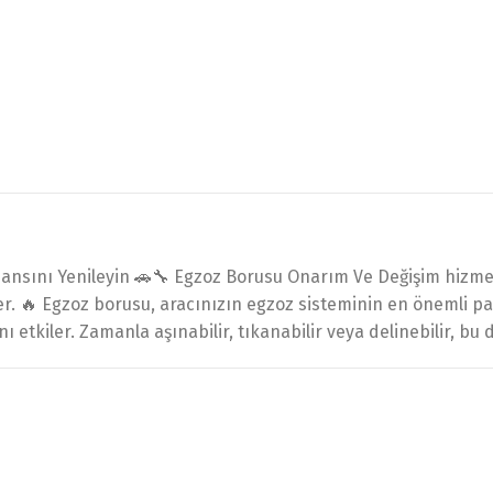
nsını Yenileyin 🚗🔧 Egzoz Borusu Onarım Ve Değişim hizmeti
er. 🔥 Egzoz borusu, aracınızın egzoz sisteminin en önemli p
ı etkiler. Zamanla aşınabilir, tıkanabilir veya delinebilir, bu 