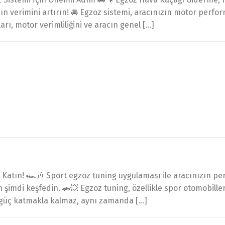
ın verimini artırın! 🚘 Egzoz sistemi, aracınızın motor perfo
ı, motor verimliliğini ve aracın genel […]
Katın! 🏎️🎶 Sport egzoz tuning uygulaması ile aracınızın per
n şimdi keşfedin. 🚗💥 Egzoz tuning, özellikle spor otomobill
e güç katmakla kalmaz, aynı zamanda […]