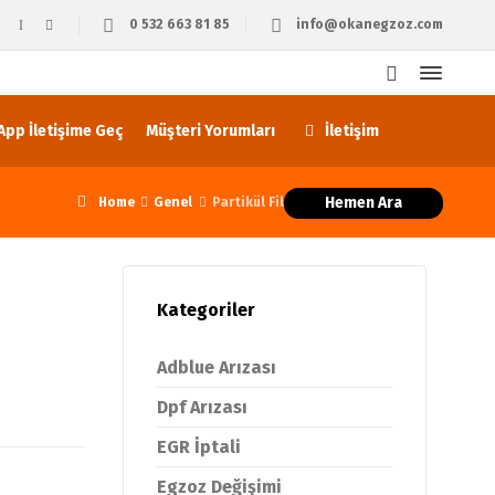
0 532 663 81 85
info@okanegzoz.com
pp İletişime Geç
Müşteri Yorumları
İletişim
Hemen Ara
Home
Genel
Partikül Filtresi Çıkartma ve Bakım
Kategoriler
Adblue Arızası
Dpf Arızası
EGR İptali
Egzoz Değişimi