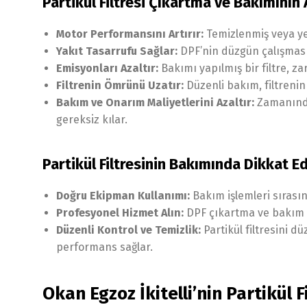
Partikül Filtresi Çıkartma ve Bakımının 
Motor Performansını Artırır:
Temizlenmiş veya yen
Yakıt Tasarrufu Sağlar:
DPF’nin düzgün çalışması
Emisyonları Azaltır:
Bakımı yapılmış bir filtre, z
Filtrenin Ömrünü Uzatır:
Düzenli bakım, filtrenin 
Bakım ve Onarım Maliyetlerini Azaltır:
Zamanında 
gereksiz kılar.
Partikül Filtresinin Bakımında Dikkat E
Doğru Ekipman Kullanımı:
Bakım işlemleri sırası
Profesyonel Hizmet Alın:
DPF çıkartma ve bakım iş
Düzenli Kontrol ve Temizlik:
Partikül filtresini 
performans sağlar.
Okan Egzoz İkitelli’nin Partikül 