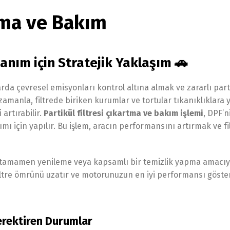
rtma ve Bakım
nım için Stratejik Yaklaşım 🚗
arda çevresel emisyonları kontrol altına almak ve zararlı part
amanla, filtrede biriken kurumlar ve tortular tıkanıklıklara yo
artırabilir.
Partikül filtresi çıkartma ve bakım işlemi
, DPF’n
ı için yapılır. Bu işlem, aracın performansını artırmak ve fi
reyi tamamen yenileme veya kapsamlı bir temizlik yapma amacıy
 filtre ömrünü uzatır ve motorunuzun en iyi performansı göst
Gerektiren Durumlar