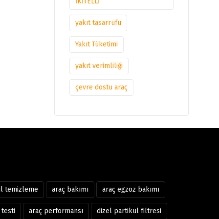
İKİTELLİ
yakıt tasarrufu
Yakıt Tüketimi
yakıt verimliliği
çevre dostu araç
ül temizleme
araç bakımı
araç egzoz bakımı
testi
araç performansı
dizel partikül filtresi