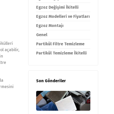
Egzoz Değişimi İkitelli
Egzoz Modelleri ve Fiyatları
Egzoz Montajı
Genel
ikülleri
Partikül Filtre Temizleme
l açabilir,
Partikül Temizleme İkitelli
in
ltre
la
Son Gönderiler
ermesini