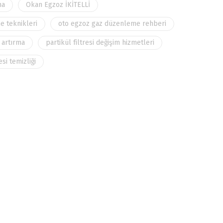
ma
Okan Egzoz İKİTELLİ
e teknikleri
oto egzoz gaz düzenleme rehberi
k artırma
partikül filtresi değişim hizmetleri
esi temizliği