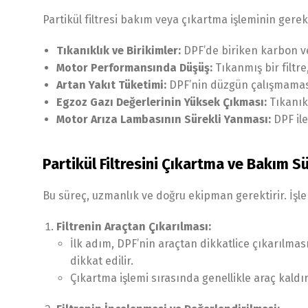
Partikül filtresi bakım veya çıkartma işleminin gere
Tıkanıklık ve Birikimler:
DPF’de biriken karbon ve
Motor Performansında Düşüş:
Tıkanmış bir filtre
Artan Yakıt Tüketimi:
DPF’nin düzgün çalışmaması
Egzoz Gazı Değerlerinin Yüksek Çıkması:
Tıkanıkl
Motor Arıza Lambasının Sürekli Yanması:
DPF ile
Partikül Filtresini Çıkartma ve Bakım S
Bu süreç, uzmanlık ve doğru ekipman gerektirir. İşle
Filtrenin Araçtan Çıkarılması:
İlk adım, DPF’nin araçtan dikkatlice çıkarılmas
dikkat edilir.
Çıkartma işlemi sırasında genellikle araç kaldır