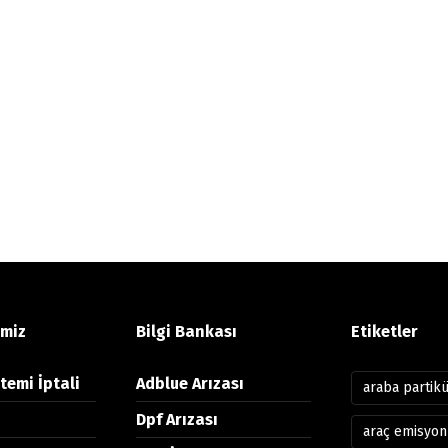
imiz
Bilgi Bankası
Etiketler
temi İptali
Adblue Arızası
araba partik
Dpf Arızası
araç emisyon 