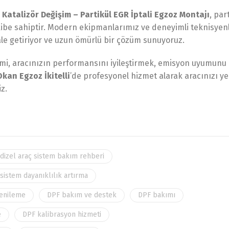
 Katalizör Değişim – Partikül EGR İptali Egzoz Montajı
, par
kibe sahiptir. Modern ekipmanlarımız ve deneyimli teknisyenl
le getiriyor ve uzun ömürlü bir çözüm sunuyoruz.
şlemi, aracınızın performansını iyileştirmek, emisyon uyumunu
Okan Egzoz İkitelli
’de profesyonel hizmet alarak aracınızı y
z.
dizel araç sistem bakım rehberi
sistem dayanıklılık artırma
 yenileme
DPF bakım ve destek
DPF bakımı
e
DPF kalibrasyon hizmeti